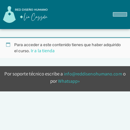
Ir a Mi Formación
Para acceder a este contenido tienes que haber adquirido
Ir a la tienda
el curso.
Por soporte técnico escribe a
o
info@reddisenohumano.com
por
Whatsapp»