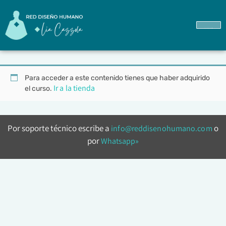
Ir a Mi Formación
Para acceder a este contenido tienes que haber adquirido
Ir a la tienda
el curso.
Por soporte técnico escribe a
o
info@reddisenohumano.com
por
Whatsapp»